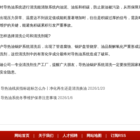
导热油系统进行清洗能清除系统内油泥、油垢和积碳，防止新油被污染，从而保障
压力异常、温度达不到设定值或能耗显著增加时，往往是积碳过厚的信号，需及时清
维护的关键，能避免积碳累积引发严重事故。
样选择清洗公司和清洗剂呢?
导热油锅炉系统清洗后，出现了管道腐蚀、锅炉盘管烧穿、油品裂解氧化严重形成沥
洗剂，这些清洗剂中的有害化学成分最终对导热油系统造成了破坏。
司---专业清洗剂生产工厂，提醒广大朋友，导热油锅炉系统清洗一定要按照国家
安全隐患。
：
导热油残炭指标超标怎么办丨净化再生还是清洗换油
2026/1/20
：
导热油系统冬季维护保养注意事项
2026/1/6
网站首页
|
关于我们
|
人才招聘
|
网站地图
|
订阅RSS