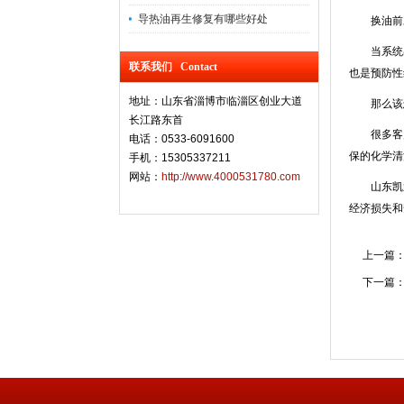
导热油再生修复有哪些好处
换油前对
当系统出现
联系我们 Contact
也是预防性
地址：山东省淄博市临淄区创业大道
那么该怎
长江路东首
很多客户
电话：0533-6091600
保的化学清
手机：15305337211
网站：
http://www.4000531780.com
山东凯迪公
经济损失和
上一篇
下一篇